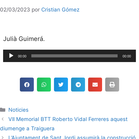
02/03/2023
por
Cristian Gómez
Julià Guimerá.
Reproductor
00:00
00:00
de
audio
Noticies
VII Memorial BTT Roberto Vidal Ferreres aquest
diumenge a Traiguera
L’Ajuntament de Sant Jordi assumirà la construcció