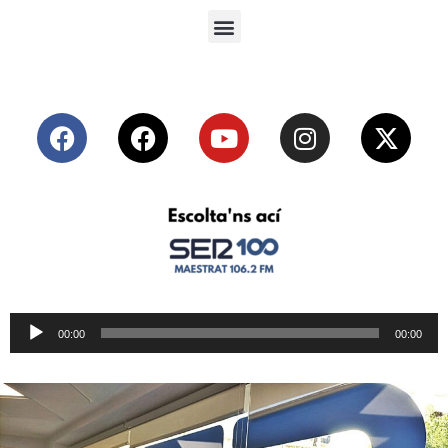
Reproductor
00:00
00:00
de
audio