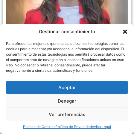
Gestionar consentimiento
Para ofrecer las mejores experiencias, utilizamos tecnologías como las
cookies para almacenar y/o acceder a la información del dispositivo. El
consentimiento de estas tecnologías nos permitirá procesar datos como
Podcast | El PSPV critica la inacció de Barrachina i
el comportamiento de navegación o las identificaciones únicas en este
urgeix fumigacions immediates davant la
sitio. No consentir o retirar el consentimiento, puede afectar
proliferació de mosquits
negativamente a ciertas características y funciones.
14/06/2024
Llegir més »
Aceptar
Denegar
Ver preferencias
Política de Cookies
Política de Privacidad
Aviso Legal