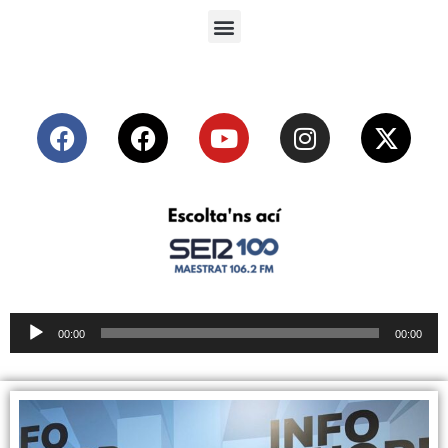
Reproductor
00:00
00:00
de
audio