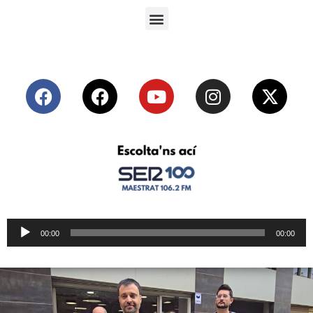
Reproductor
00:00
00:00
de
audio