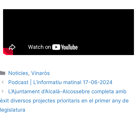
Noticies
,
Vinaròs
Podcast | L’informatiu matinal 17-06-2024
L’Ajuntament d’Alcalà-Alcossebre completa amb
èxit diversos projectes prioritaris en el primer any de
legislatura