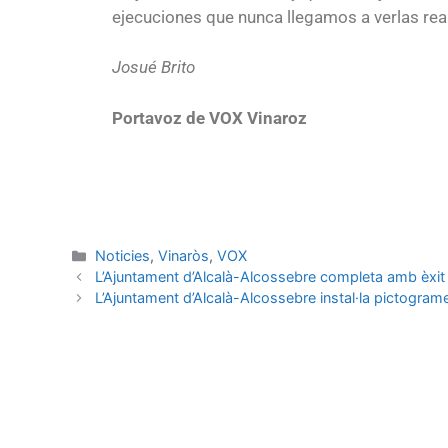
ejecuciones que nunca llegamos a verlas rea
Josué Brito
Portavoz de VOX Vinaroz
Noticies
,
Vinaròs
,
VOX
L’Ajuntament d’Alcalà-Alcossebre completa amb èxit di
L’Ajuntament d’Alcalà-Alcossebre instal·la pictograme