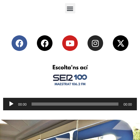
Reproductor
00:00
00:00
de
audio