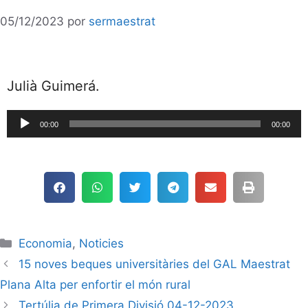
05/12/2023
por
sermaestrat
Julià Guimerá.
Reproductor
00:00
00:00
de
audio
Economia
,
Noticies
15 noves beques universitàries del GAL Maestrat
Plana Alta per enfortir el món rural
Tertúlia de Primera Divisió 04-12-2023