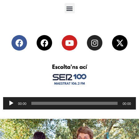
Reproductor
00:00
00:00
de
audio