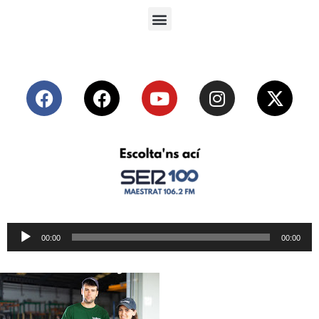
Reproductor
00:00
00:00
de
audio