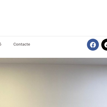
ó
Contacte