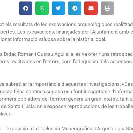
t els resultats de les excavacions arqueològiques realitzade
ertes. Les excavacions, finançades per l’Ajuntament amb el 
ionat informació valuosa sobre la història local.
 Dídac Román i Gustau Aguilella, es va oferir una retrospe
ores realitzades en l’entorn, com l’adequació dels accessos 
 va subratllar la importància d’aquestes investigacions. «Des
sta feina contínua suposa una font inesgotable d’informació
primers pobladors del territori genera un gran interès, tant a
a de Santa Llúcia, on s’exposen reproduccions de les troball
licar.
tar l’exposició a la Col·lecció Museogràfica d’Arqueologia G