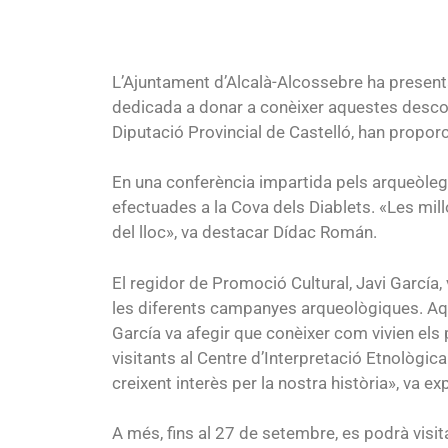
L’Ajuntament d’Alcalà-Alcossebre ha presenta
dedicada a donar a conèixer aquestes descob
Diputació Provincial de Castelló, han proporc
En una conferència impartida pels arqueòlegs
efectuades a la Cova dels Diablets. «Les mill
del lloc», va destacar Dídac Román.
El regidor de Promoció Cultural, Javi García,
les diferents campanyes arqueològiques. Aque
García va afegir que conèixer com vivien els 
visitants al Centre d’Interpretació Etnològic
creixent interès per la nostra història», va exp
A més, fins al 27 de setembre, es podrà visi