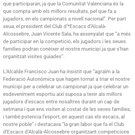
que participaran, ja que la Comunitat Valenciana és la
que compta amb els millors resultats, pel que fa a
jugadors, en els campionats a nivell nacional”. Per part
seua, el president del Club d’*Escacs d’Alcalà-
Alcossebre, Juan Vicente Sala, ha assenyalat que “a més
de participar en la competició, els jugadors i les seues
famílies podran conèixer el nostre municipi ja que s’han
organitzat visites guiades”.
L’Alcalde Francisco Juan ha insistit que “agraïm a la
Federació Autonòmica que hagen tornat a triar el nostre
municipi per a celebrar un campionat ja que celebrar un
esdeveniment esportiu així suposa a tenir als millors
jugadors d’escacs entre nosaltres durant un cap de
setmana i que ens visiten al costat de les seves famílies,
i també potencia l’esport, en aquest cas els escacs, al
nostre poble” i destacava “la gran labor que fa el Club
d’Escacs d’Alcalà-Alcossebre organitzant competicions