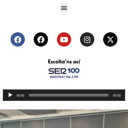
Reproductor
00:00
00:00
de
audio