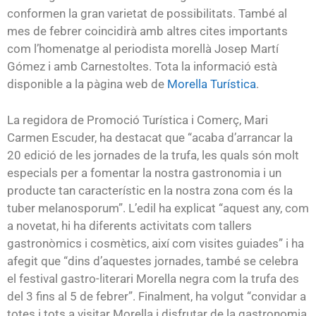
conformen la gran varietat de possibilitats. També al
mes de febrer coincidirà amb altres cites importants
com l’homenatge al periodista morellà Josep Martí
Gómez i amb Carnestoltes. Tota la informació està
disponible a la pàgina web de
Morella Turística
.
La regidora de Promoció Turística i Comerç, Mari
Carmen Escuder, ha destacat que “acaba d’arrancar la
20 edició de les jornades de la trufa, les quals són molt
especials per a fomentar la nostra gastronomia i un
producte tan característic en la nostra zona com és la
tuber melanosporum”. L’edil ha explicat “aquest any, com
a novetat, hi ha diferents activitats com tallers
gastronòmics i cosmètics, així com visites guiades” i ha
afegit que “dins d’aquestes jornades, també se celebra
el festival gastro-literari Morella negra com la trufa des
del 3 fins al 5 de febrer”. Finalment, ha volgut “convidar a
totes i tots a visitar Morella i disfrutar de la gastronomia