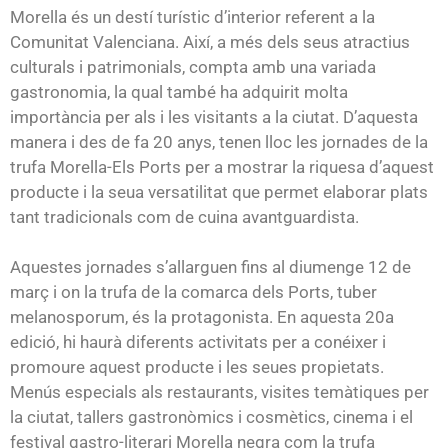
Morella és un destí turístic d’interior referent a la
Comunitat Valenciana. Així, a més dels seus atractius
culturals i patrimonials, compta amb una variada
gastronomia, la qual també ha adquirit molta
importància per als i les visitants a la ciutat. D’aquesta
manera i des de fa 20 anys, tenen lloc les jornades de la
trufa Morella-Els Ports per a mostrar la riquesa d’aquest
producte i la seua versatilitat que permet elaborar plats
tant tradicionals com de cuina avantguardista.
Aquestes jornades s’allarguen fins al diumenge 12 de
març i on la trufa de la comarca dels Ports, tuber
melanosporum, és la protagonista. En aquesta 20a
edició, hi haurà diferents activitats per a conéixer i
promoure aquest producte i les seues propietats.
Menús especials als restaurants, visites temàtiques per
la ciutat, tallers gastronòmics i cosmètics, cinema i el
festival gastro-literari Morella negra com la trufa