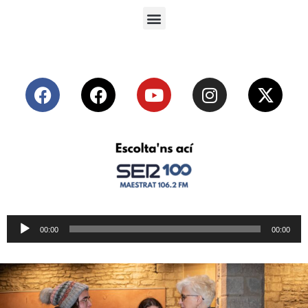
Reproductor
00:00
00:00
de
audio