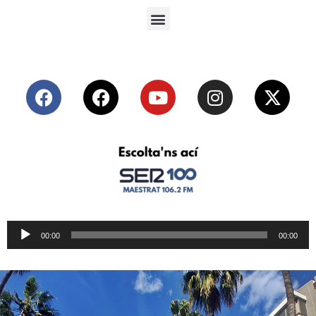
Reproductor
00:00
00:00
de
audio