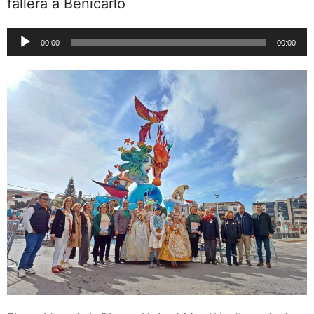
fallera a Benicarló
Reproductor
00:00
00:00
de
audio