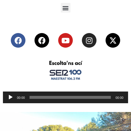
Reproductor
00:00
00:00
de
audio