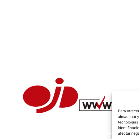
Para ofrecer
almacenar y/
tecnologías
identificaci
afectar nega