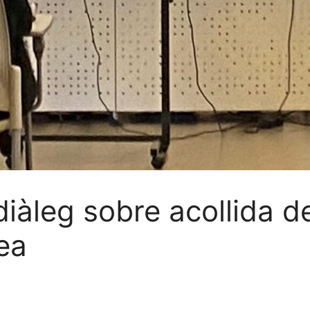
 diàleg sobre acollida d
ea