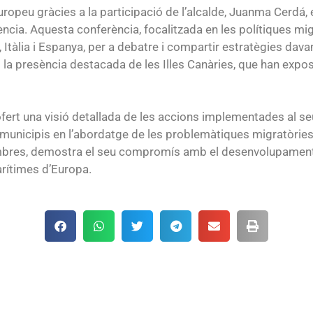
 europeu gràcies a la participació de l’alcalde, Juanma Cerdá
ia. Aquesta conferència, focalitzada en les polítiques migr
, Itàlia i Espanya, per a debatre i compartir estratègies dav
a presència destacada de les Illes Canàries, que han exposa
ofert una visió detallada de les accions implementades al se
 municipis en l’abordatge de les problemàtiques migratòries 
es, demostra el seu compromís amb el desenvolupament i la
arítimes d’Europa.