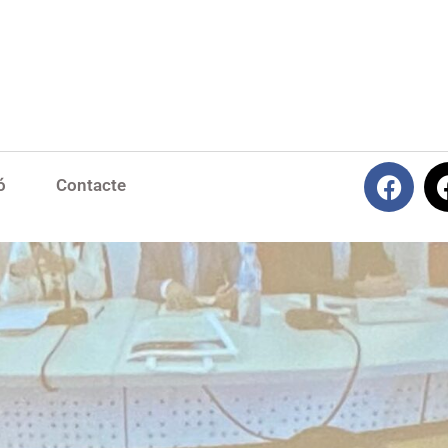
ó
Contacte