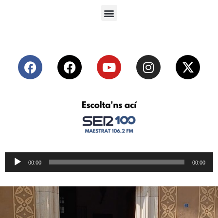
Reproductor
00:00
00:00
de
audio