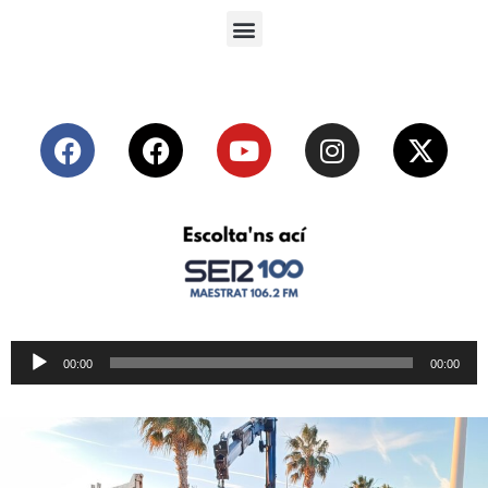
Reproductor
00:00
00:00
de
audio