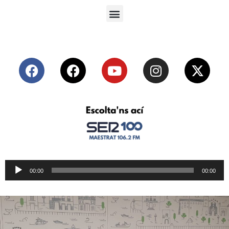
Reproductor
00:00
00:00
de
audio