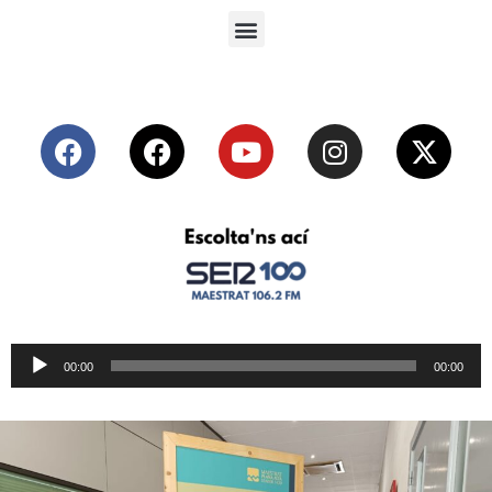
Reproductor
00:00
00:00
de
audio