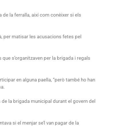
o
flecha
disminuir
arriba/abajo
de la ferralla, així com conèixer si els
el
para
volumen.
aumentar
o
à, per matisar les acusacions fetes pel
disminuir
el
volumen.
que s’organitzaven per la brigada i regals
articipar en alguna paella, “però també ho han
sa.
de la brigada municipal durant el govern del
tava si el menjar se’l van pagar de la