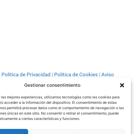
Política de Privacidad
|
Política de Cookies
|
Aviso
Legal
|
Codi ètic
|
Tarifes de Publicitat
Gestionar consentimiento
 las mejores experiencias, utilizamos tecnologías como las cookies para
o acceder a la información del dispositivo. El consentimiento de estas
 nos permitirá procesar datos como el comportamiento de navegación o las
ones únicas en este sitio. No consentir o retirar el consentimiento, puede
tivamente a ciertas características y funciones.
© Tots els drets reservats 2024