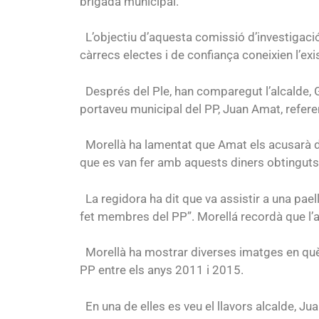
brigada municipal.
L’objectiu d’aquesta comissió d’investigació é
càrrecs electes i de confiança coneixien l’exis
Després del Ple, han comparegut l’alcalde, Gu
portaveu municipal del PP, Juan Amat, refere
Morellà ha lamentat que Amat els acusarà de 
que es van fer amb aquests diners obtinguts 
La regidora ha dit que va assistir a una pael
fet membres del PP”. Morellá recordà que l’alc
Morellà ha mostrar diverses imatges en què 
PP entre els anys 2011 i 2015.
En una de elles es veu el llavors alcalde, Ju