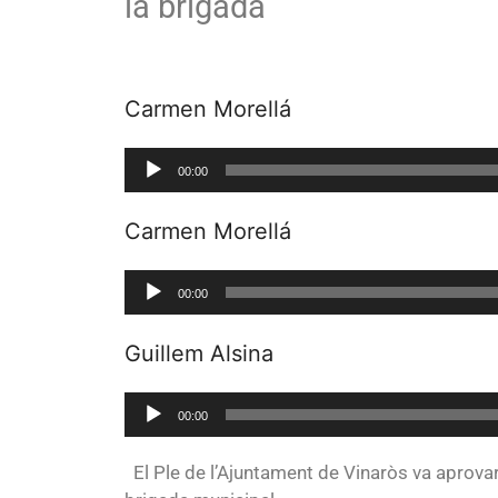
la brigada
Carmen Morellá
Reproductor
00:00
de
audio
Carmen Morellá
Reproductor
00:00
de
audio
Guillem Alsina
Reproductor
00:00
de
audio
El Ple de l’Ajuntament de Vinaròs va aprovar 