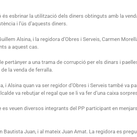
s esbrinar la utilització dels diners obtinguts amb la venda 
tència i l’ús d’aquests diners.
illem Alsina, i la regidora d’Obres i Serveis, Carmen Morell
nts a aquest cas.
pertànyer a una trama de corrupció per els dinars i paelles 
de la venda de ferralla.
la, i Alsina quan va ser regidor d’Obres i Serveis també va p
alde va rebutjar el regal que se li va fer d’una caixa sorpre
es veuen diversos integrants del PP participant en menjars 
an Bautista Juan, i al mateix Juan Amat. La regidora es pregun