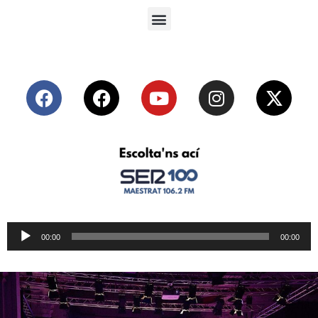
Reproductor
00:00
00:00
de
audio