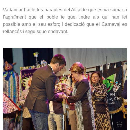
Va tancar l´acte les paraules del Alcalde que es va sumar a
l’agraïment que el poble te que tindre als qui han fet
possible amb el seu esforç i dedicació que el Carnaval es
rellancés i seguisque endavant.