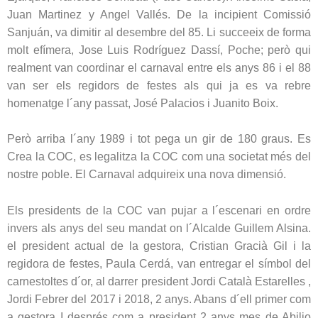
Juan Martinez y Angel Vallés. De la incipient Comissió
Sanjuán, va dimitir al desembre del 85. Li succeeix de forma
molt efímera, Jose Luis Rodríguez Dassí, Poche; però qui
realment van coordinar el carnaval entre els anys 86 i el 88
van ser els regidors de festes als qui ja es va rebre
homenatge l´any passat, José Palacios i Juanito Boix.
Però arriba l´any 1989 i tot pega un gir de 180 graus. Es
Crea la COC, es legalitza la COC com una societat més del
nostre poble. El Carnaval adquireix una nova dimensió.
Els presidents de la COC van pujar a l´escenari en ordre
invers als anys del seu mandat on l´Alcalde Guillem Alsina.
el president actual de la gestora, Cristian Gracià Gil i la
regidora de festes, Paula Cerdá, van entregar el símbol del
carnestoltes d´or, al darrer president Jordi Català Estarelles ,
Jordi Febrer del 2017 i 2018, 2 anys. Abans d´ell primer com
a gestora I després com a president 2 anys mes de Abilio