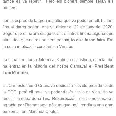
també es va repetir . Però els pioners sempre seran els
pioners.
Toni, després de la greu malaltia que va poder en ell, lluitant
fins al darrer segon, ens va deixar el 29 de juny del 2020.
Segur que ell si ara estigues entre natros tindria alguna que
altra idea que natros no hem pensat
, lo que fasse falta
. Era
la seua implicació constant en Vinaròs.
La seua comparsa Jalem i al Katre ja es historia, com també
ha entrat en la historia del nostre Carnaval el
President
Toni Martinez
EL Carnestoltres d´Or anava dedicat a tots els presidents de
la COC, però ell no el va poder desfruitar-lo en vida. Ho va
recollir la seua dona Tina Resurrección, molt emocionada i
agraïda per l’homenatge pòstum que se li rendia a una gran
persona. Toni Martínez Chaler.