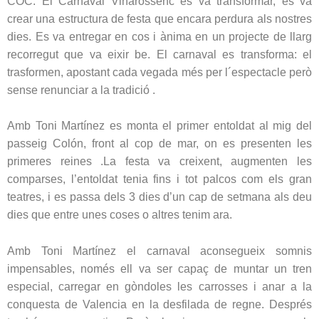
COC. El Carnaval Vinarossenc es va transformar, es va
crear una estructura de festa que encara perdura als nostres
dies. Es va entregar en cos i ànima en un projecte de llarg
recorregut que va eixir be. El carnaval es transforma: el
trasformen, apostant cada vegada més per l´espectacle però
sense renunciar a la tradició .
Amb Toni Martínez es monta el primer entoldat al mig del
passeig Colón, front al cop de mar, on es presenten les
primeres reines .La festa va creixent, augmenten les
comparses, l’entoldat tenia fins i tot palcos com els gran
teatres, i es passa dels 3 dies d’un cap de setmana als deu
dies que entre unes coses o altres tenim ara.
Amb Toni Martínez el carnaval aconsegueix somnis
impensables, només ell va ser capaç de muntar un tren
especial, carregar en gòndoles les carrosses i anar a la
conquesta de Valencia en la desfilada de regne. Després