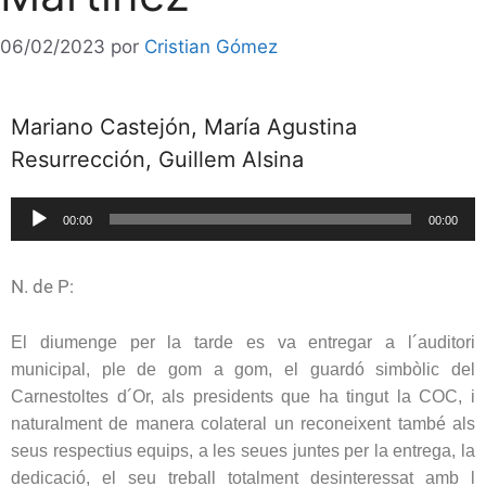
06/02/2023
por
Cristian Gómez
Mariano Castejón, María Agustina
Resurrección, Guillem Alsina
Reproductor
00:00
00:00
de
audio
N. de P:
El diumenge per la tarde es va entregar a l´auditori
municipal, ple de gom a gom, el guardó simbòlic del
Carnestoltes d´Or, als presidents que ha tingut la COC, i
naturalment de manera colateral un reconeixent també als
seus respectius equips, a les seues juntes per la entrega, la
dedicació, el seu treball totalment desinteressat amb l