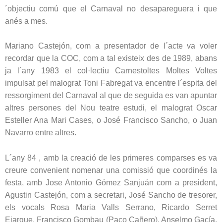
´objectiu comú que el Carnaval no desapareguera i que
anés a mes.
Mariano Castejón, com a presentador de l´acte va voler
recordar que la COC, com a tal existeix des de 1989, abans
ja l´any 1983 el col·lectiu Carnestoltes Moltes Voltes
impulsat pel malograt Toni Fabregat va encentre l´espita del
ressorgiment del Carnaval al que de seguida es van apuntar
altres persones del Nou teatre estudi, el malograt Oscar
Esteller Ana Mari Cases, o José Francisco Sancho, o Juan
Navarro entre altres.
L´any 84 , amb la creació de les primeres comparses es va
creure convenient nomenar una comissió que coordinés la
festa, amb Jose Antonio Gómez Sanjuán com a president,
Agustin Castejón, com a secretari, José Sancho de tresorer,
els vocals Rosa Maria Valls Serrano, Ricardo Serret
Ejarque, Francisco Gombau (Paco Cañero). Anselmo Gacía,