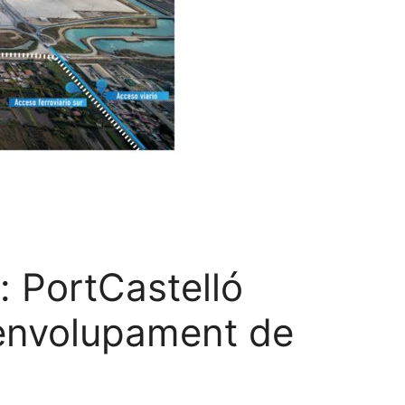
e: PortCastelló
esenvolupament de