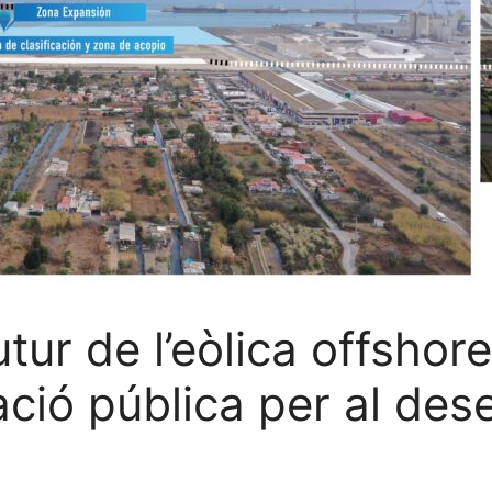
utur de l’eòlica offshor
tació pública per al d