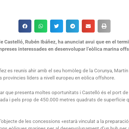
de Castelló, Rubén Ibáñez, ha anunciat avui que en el termi
 empreses interessades en desenvolupar l’eòlica marina off
ez es reunís ahir amb el seu homòleg de la Corunya, Martín
 províncies líders a nivell europeu en eòlica offshore.
r que presenta moltes oportunitats i Castelló és el port de r
legiada i pels prop de 450.000 metres quadrats de superfíci
l’objecte de les concessions «estarà vinculat a la preparació
lacions eòliques marines per al desenvolupament d’un hub per a