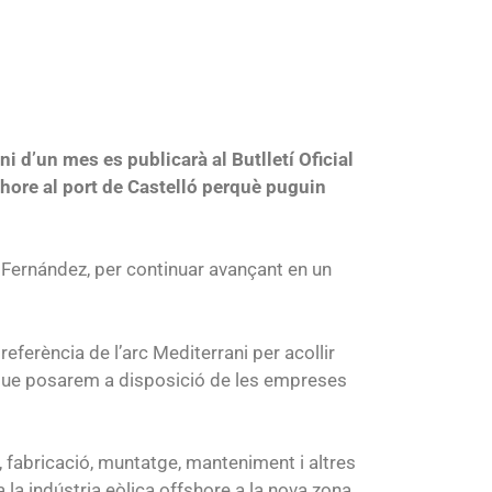
ni d’un mes es publicarà al Butlletí Oficial
shore al port de Castelló perquè puguin
 Fernández, per continuar avançant en un
eferència de l’arc Mediterrani per acollir
e que posarem a disposició de les empreses
, fabricació, muntatge, manteniment i altres
 la indústria eòlica offshore a la nova zona