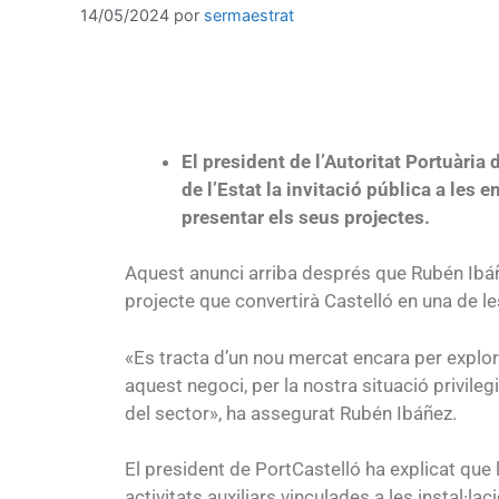
14/05/2024
por
sermaestrat
El president de l’Autoritat Portuària 
de l’Estat la invitació pública a les
presentar els seus projectes.
Aquest anunci arriba després que Rubén Ibáñ
projecte que convertirà Castelló en una de les
«Es tracta d’un nou mercat encara per explora
aquest negoci, per la nostra situació privi
del sector», ha assegurat Rubén Ibáñez.
El president de PortCastelló ha explicat que 
activitats auxiliars vinculades a les instal·