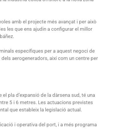
yoles amb el projecte més avançat i per això
s les que ens ajudin a configurar el millor
Ibáñez.
rminals específiques per a aquest negoci de
ó dels aerogeneradors, així com un centre per
 el pla d’expansió de la dàrsena sud, té una
ntre 5 i 6 metres. Les actuacions previstes
tal que estableix la legislació actual.
ficació i operativa del port, i a més programa