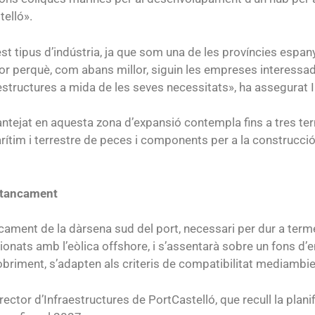
telló».
st tipus d’indústria, ja que som una de les províncies espan
or perquè, com abans millor, siguin les empreses interessade
fraestructures a mida de les seves necessitats», ha assegurat 
antejat en aquesta zona d’expansió contempla fins a tres te
arítim i terrestre de peces i components per a la construcci
e tancament
cament de la dàrsena sud del port, necessari per dur a terme
onats amb l’eòlica offshore, i s’assentarà sobre un fons d’e
obriment, s’adapten als criteris de compatibilitat mediambien
ector d’Infraestructures de PortCastelló, que recull la plani