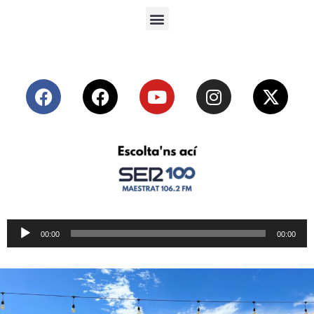
Reproductor
00:00
00:00
de
audio