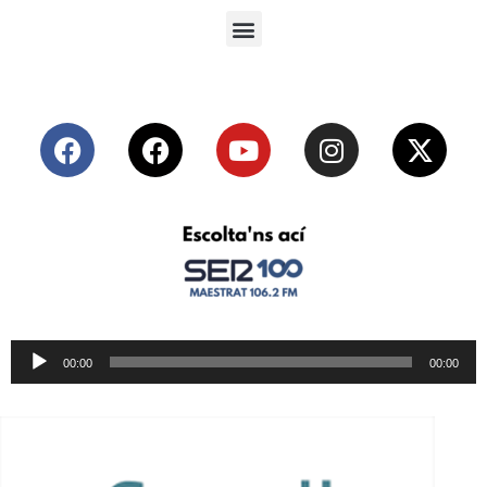
Reproductor
00:00
00:00
de
audio