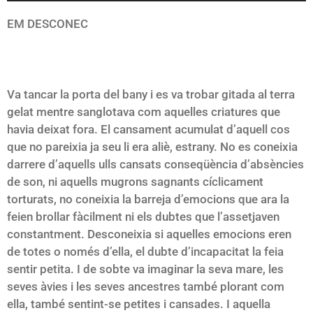
audio
EM DESCONEC
Va tancar la porta del bany i es va trobar gitada al terra
gelat mentre sanglotava com aquelles criatures que
havia deixat fora. El cansament acumulat d’aquell cos
que no pareixia ja seu li era aliè, estrany. No es coneixia
darrere d’aquells ulls cansats conseqüència d’absències
de son, ni aquells mugrons sagnants cíclicament
torturats, no coneixia la barreja d’emocions que ara la
feien brollar fàcilment ni els dubtes que l’assetjaven
constantment. Desconeixia si aquelles emocions eren
de totes o només d’ella, el dubte d’incapacitat la feia
sentir petita. I de sobte va imaginar la seva mare, les
seves àvies i les seves ancestres també plorant com
ella, també sentint-se petites i cansades. I aquella