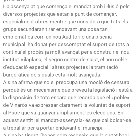
Ha assenyalat que comença el mandat amb il·lusió pels
diversos projectes que estan a punt de començar,
especialment obres mentre que considera que tots els
grups secundaran tirar endavant una cosa tan
emblemàtica com un nou Auditori o una piscina
municipal .ha donat per descomptat el suport de tots a
continuï el procés ja molt avançat per a construir el nou
institut Vilaplana, el segon centre de salut, el nou col·le
d’educació especial i altres projectes la tramitació
burocràtica dels quals està molt avançada.
Alsina afirma que no el preocupa una moció de censura
perquè és un mecanisme que preveu la legislació i està a
la disposició de tots encara que recorda que el «poble»·
de Vinaròs va expressar clarament la voluntat de suport
al Psoe que va guanyar àmpliament les eleccions. En
aquest sentit lel mandat-assenyala- és que cal bolcar-se
a treballar per a portar endavant el municipi.
Alsina ha tingut l’honor, com reconeix, que la ciutat hagi