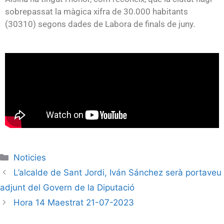
sobrepassat la màgica xifra de 30.000 habitants
(30310) segons dades de Labora de finals de juny.
Noticies
L’alcalde de Sant Jordi, Iván Sánchez serà portaveu
adjunt del Govern de la Diputació
Hora 14 Maestrat 21-07-2023