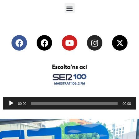
Reproductor
00:00
00:00
de
audio