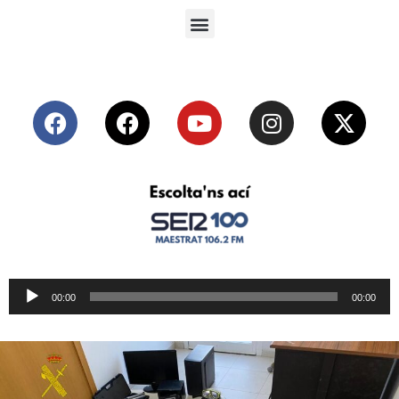
Reproductor
00:00
00:00
de
audio