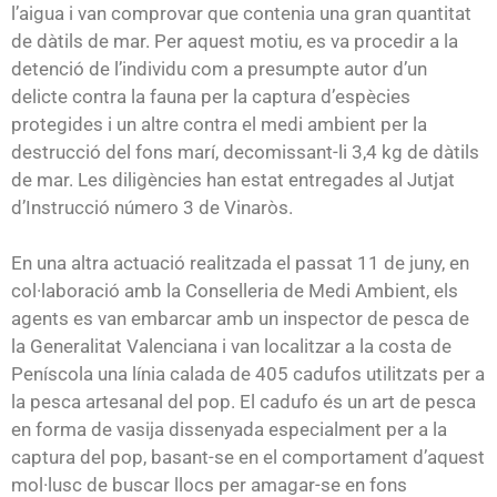
l’aigua i van comprovar que contenia una gran quantitat
de dàtils de mar. Per aquest motiu, es va procedir a la
detenció de l’individu com a presumpte autor d’un
delicte contra la fauna per la captura d’espècies
protegides i un altre contra el medi ambient per la
destrucció del fons marí, decomissant-li 3,4 kg de dàtils
de mar. Les diligències han estat entregades al Jutjat
d’Instrucció número 3 de Vinaròs.
En una altra actuació realitzada el passat 11 de juny, en
col·laboració amb la Conselleria de Medi Ambient, els
agents es van embarcar amb un inspector de pesca de
la Generalitat Valenciana i van localitzar a la costa de
Peníscola una línia calada de 405 cadufos utilitzats per a
la pesca artesanal del pop. El cadufo és un art de pesca
en forma de vasija dissenyada especialment per a la
captura del pop, basant-se en el comportament d’aquest
mol·lusc de buscar llocs per amagar-se en fons