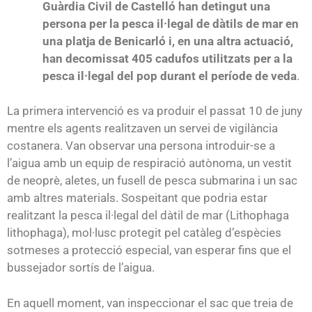
Guàrdia Civil de Castelló han detingut una
persona per la pesca il·legal de dàtils de mar en
una platja de Benicarló i, en una altra actuació,
han decomissat 405 cadufos utilitzats per a la
pesca il·legal del pop durant el període de veda
.
La primera intervenció es va produir el passat 10 de juny
mentre els agents realitzaven un servei de vigilància
costanera. Van observar una persona introduir-se a
l’aigua amb un equip de respiració autònoma, un vestit
de neoprè, aletes, un fusell de pesca submarina i un sac
amb altres materials. Sospeitant que podria estar
realitzant la pesca il·legal del dàtil de mar (Lithophaga
lithophaga), mol·lusc protegit pel catàleg d’espècies
sotmeses a protecció especial, van esperar fins que el
bussejador sortís de l’aigua.
En aquell moment, van inspeccionar el sac que treia de