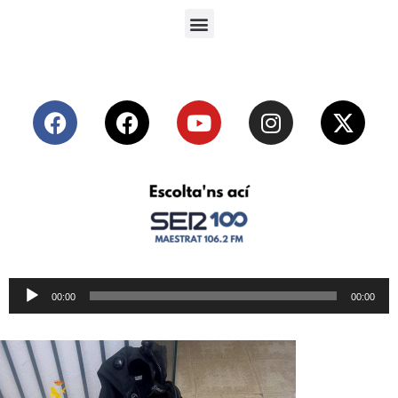
Reproductor
00:00
00:00
de
audio