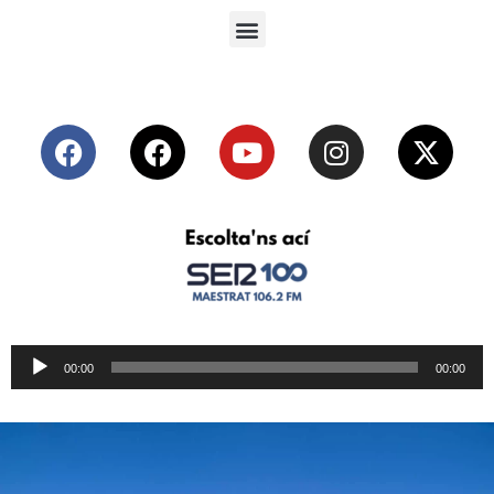
Reproductor
00:00
00:00
de
audio