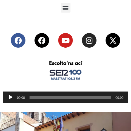
Reproductor
00:00
00:00
de
audio