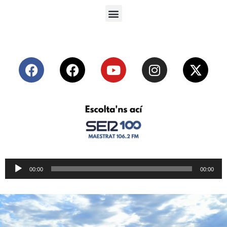
Reproductor
00:00
00:00
de
audio