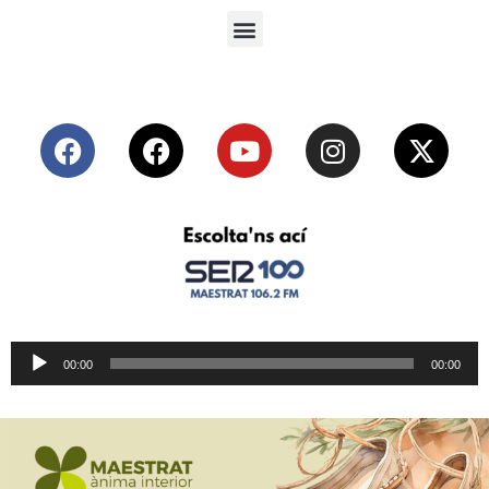
Reproductor
00:00
00:00
de
audio