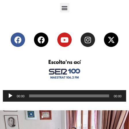
Reproductor
00:00
00:00
de
audio