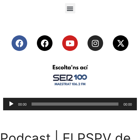
Reproductor
00:00
00:00
de
audio
Podcast | El PSPV de