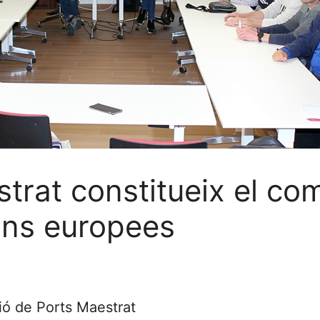
rat constitueix el com
ions europees
ió de Ports Maestrat