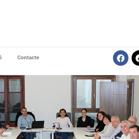
ó
Contacte