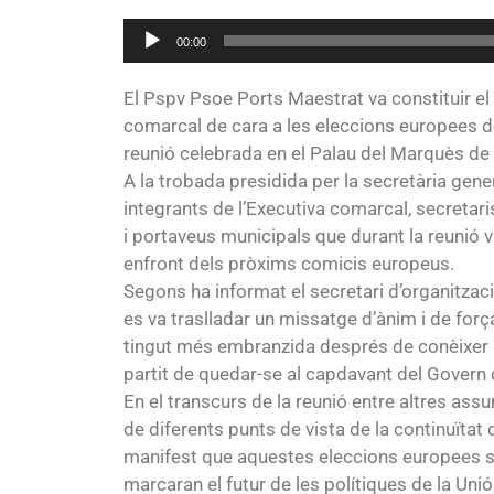
Reproductor
00:00
de
audio
El Pspv Psoe Ports Maestrat va constituir el d
comarcal de cara a les eleccions europees d
reunió celebrada en el Palau del Marquès de 
A la trobada presidida per la secretària gene
integrants de l’Executiva comarcal, secretaris
i portaveus municipals que durant la reunió v
enfront dels pròxims comicis europeus.
Segons ha informat el secretari d’organitzac
es va traslladar un missatge d’ànim i de forç
tingut més embranzida després de conèixer la
partit de quedar-se al capdavant del Govern
En el transcurs de la reunió entre altres ass
de diferents punts de vista de la continuïtat
manifest que aquestes eleccions europees 
marcaran el futur de les polítiques de la Uni