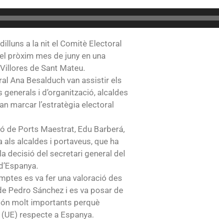
illuns a la nit el Comitè Electoral
el pròxim mes de juny en una
Villores de Sant Mateu.
ral Ana Besalduch van assistir els
 generals i d’organització, alcaldes
an marcar l’estratègia electoral
ió de Ports Maestrat, Edu Barberá,
a als alcaldes i portaveus, que ha
 decisió del secretari general del
 d’Espanya.
umptes es va fer una valoració des
 de Pedro Sánchez i es va posar de
són molt importants perquè
ó (UE) respecte a Espanya.