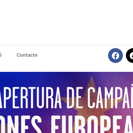
ó
Contacte