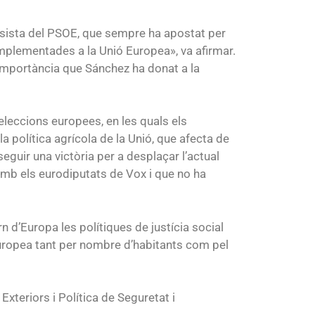
essista del PSOE, que sempre ha apostat per
mplementades a la Unió Europea», va afirmar.
a importància que Sánchez ha donat a la
leccions europees, en les quals els
 política agrícola de la Unió, que afecta de
eguir una victòria per a desplaçar l’actual
amb els eurodiputats de Vox i que no ha
 d’Europa les polítiques de justícia social
uropea tant per nombre d’habitants com pel
Exteriors i Política de Seguretat i