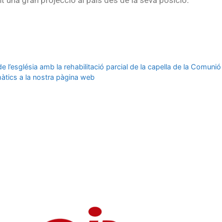
 una gran projecció al país des de la seva posició.
 l’església amb la rehabilitació parcial de la capella de la Comunió
tics a la nostra pàgina web