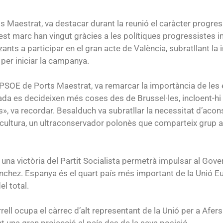
ts Maestrat, va destacar durant la reunió el caràcter progr
t marc han vingut gràcies a les polítiques progressistes i
tzants a participar en el gran acte de València, subratllant l
per iniciar la campanya.
PSOE de Ports Maestrat, va remarcar la importància de les e
a es decideixen més coses des de Brussel·les, incloent-hi la
, va recordar. Besalduch va subratllar la necessitat d’acons
icultura, un ultraconservador polonès que comparteix grup 
a victòria del Partit Socialista permetrà impulsar al Govern
nchez. Espanya és el quart país més important de la Unió E
l total.
ll ocupa el càrrec d’alt representant de la Unió per a Afers 