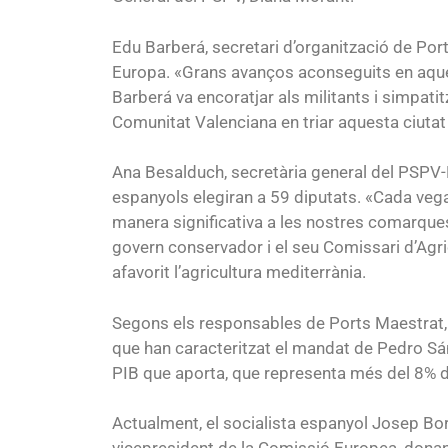
Edu Barberá, secretari d’organització de Por
Europa. «Grans avanços aconseguits en aques
Barberá va encoratjar als militants i simpati
Comunitat Valenciana en triar aquesta ciutat 
Ana Besalduch, secretària general del PSPV-
espanyols elegiran a 59 diputats. «Cada vegad
manera significativa a les nostres comarques»
govern conservador i el seu Comissari d’Agr
afavorit l’agricultura mediterrània.
Segons els responsables de Ports Maestrat, un
que han caracteritzat el mandat de Pedro Sá
PIB que aporta, que representa més del 8% de
Actualment, el socialista espanyol Josep Borre