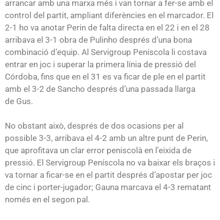
arrancar amb una marxa més i van tornar a fer-se amb el
control del partit, ampliant diferències en el marcador. El
2-1 ho va anotar
Perin
de falta directa en el 22 i en el 28
arribava el 3-1 obra de
Pulinho
després d’una bona
combinació d’equip. Al
Servigroup
Peníscola li costava
entrar en joc i superar la primera línia de pressió del
Córdoba, fins que en el 31 es va ficar de ple en el partit
amb el 3-2 de
Sancho
després d’una passada llarga
de
Gus
.
No obstant això, després de dos ocasions per al
possible 3-3, arribava el 4-2 amb un altre punt de
Perin
,
que aprofitava un clar error peniscolà en l’eixida de
pressió. El
Servigroup
Peníscola no va baixar els braços i
va tornar a ficar-se en el partit després d’apostar per joc
de cinc i porter-jugador;
Gauna
marcava el 4-3 rematant
només en el segon pal.