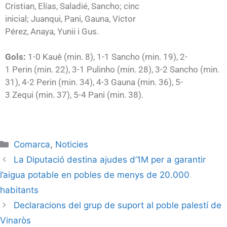
Cristian,
Elías
,
Saladié
,
Sancho
; cinc
inicial;
Juanqui
,
Pani
,
Gauna
, Víctor
Pérez,
Anaya
,
Yunii
i
Gus
.
Gols:
1-0
Kauê
(min. 8), 1-1
Sancho
(min. 19), 2-
1
Perin
(min. 22), 3-1
Pulinho
(min. 28), 3-2
Sancho
(min.
31), 4-2
Perin
(min. 34), 4-3
Gauna
(min. 36), 5-
3
Zequi
(min. 37), 5-4
Pani
(min. 38).
Comarca
,
Noticies
La Diputació destina ajudes d’1M per a garantir
l’aigua potable en pobles de menys de 20.000
habitants
Declaracions del grup de suport al poble palestí de
Vinaròs