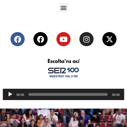
Reproductor
00:00
00:00
de
audio