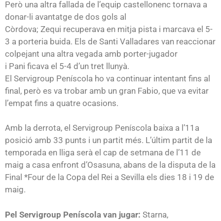
Però una altra fallada de l’equip castellonenc tornava a
donar-li avantatge de dos gols al
Còrdova;
Zequi
recuperava en mitja pista i marcava el 5-
3 a porteria buida. Els de Santi
Valladares
van reaccionar
colpejant una altra vegada amb porter-jugador
i
Pani
ficava el 5-4 d’un tret llunyà.
El
Servigroup
Peníscola ho va continuar intentant fins al
final, però es va trobar amb un gran
Fabio
, que va evitar
l’empat fins a quatre ocasions.
Amb la derrota, el
Servigroup
Peníscola baixa a l’11a
posició amb 33 punts i un partit més. L’últim partit de la
temporada en lliga serà el cap de setmana de l’11 de
maig a casa enfront d’Osasuna, abans de la disputa de la
Final *
Four
de la Copa del Rei a Sevilla els dies 18 i 19 de
maig.
Pel
Servigroup
Peníscola van jugar:
Starna
,