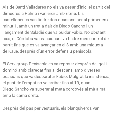
Als de Santi
Valladares
no els va pesar d’inici el partit del
dimecres a Palma i van eixir amb ritme. Els
castellonencs van tindre dos ocasions per al primer en el
minut 1, amb un tret a dalt de Diego
Sancho
i un
llançament de
Saladié
que va buidar
Fabio
. No obstant
això, el Córdoba va reaccionar i va tindre més control de
partit fins que es va avançar en el 8 amb una miqueta
de
Kauê
, després d’un error defensiu peniscolà.
El
Servigroup
Peníscola es va reposar després del gol i
dominó amb claredat fins al descans, amb diverses
ocasions que va desbaratar
Fabio
. Malgrat la insistència,
el punt de l’empat no va arribar fins al 19, quan
Diego
Sancho
va superar al meta cordovés al mà a mà
amb la cama dreta.
Després del pas per vestuaris, els
blanquiverds
van