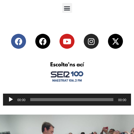
Reproductor
00:00
00:00
de
audio