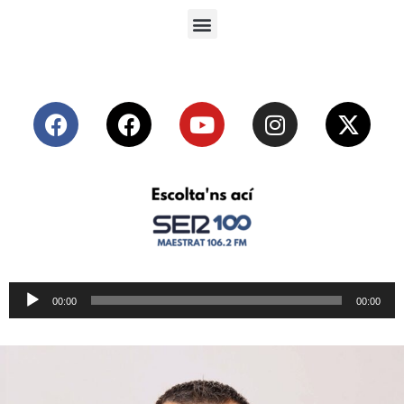
Reproductor
00:00
00:00
de
audio