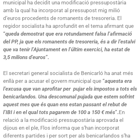
municipal ha decidit una modificació pressupostària
amb la qual ha incorporat al pressupost mig milió
d’euros procedents de romanents de tresoreria. El
regidor socialista ha aprofundit en el tema afirmant que
“
queda demostrat que era rotundament falsa l’afirmació
del PP, ja que els romanents de tresoreria, és a dir l’estalvi
que va tenir l’Ajuntament en l’últim exercici, ha estat de
3,5 milions d’euros”
.
El secretari general socialista de Benicarló ha anat més
enllà per a acusar el govern municipal que
“
aquesta era
l’excusa que van aprofitar per pujar els impostos a tots els
benicarlandos. Una descomunal pujada que estem sofrint
aquest mes que és quan ens estan passant el rebut de
l’IBI i en el qual tots pagarem de 100 a 150 € més
”.
En
relació a la modificació pressupostària aprovada el
dijous en el ple, Flos informa que s’han incorporat
diferents partides i per sort per als benicarlandos s’ha