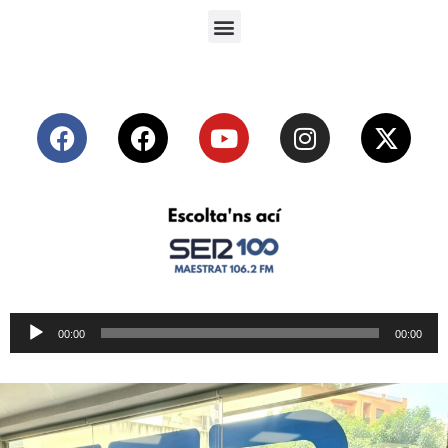
Reproductor
00:00
00:00
de
audio