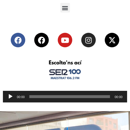
Reproductor
00:00
00:00
de
audio