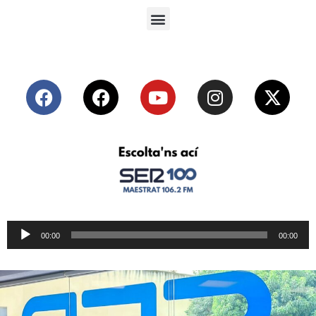
Reproductor
00:00
00:00
de
audio