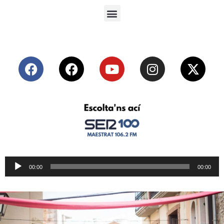
Reproductor
00:00
00:00
de
audio