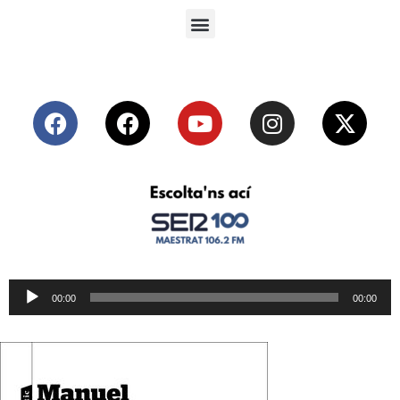
Reproductor
00:00
00:00
de
audio