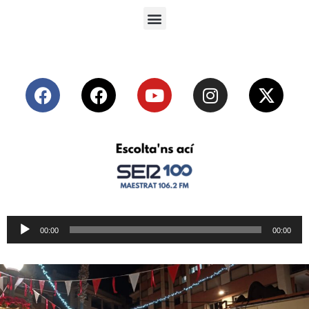
Reproductor
00:00
00:00
de
audio