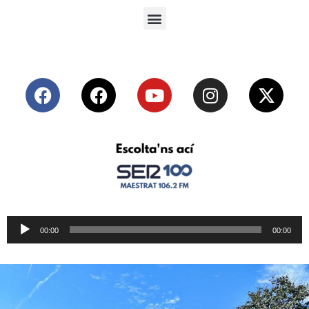
Reproductor
00:00
00:00
de
audio