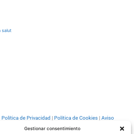
flecha
arriba/abajo
para
aumentar
 salut
o
disminuir
el
volumen.
Política de Privacidad
|
Política de Cookies
|
Aviso
Legal
|
Codi ètic
|
Tarifes de Publicitat
Gestionar consentimiento