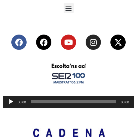
Reproductor
00:00
00:00
de
audio