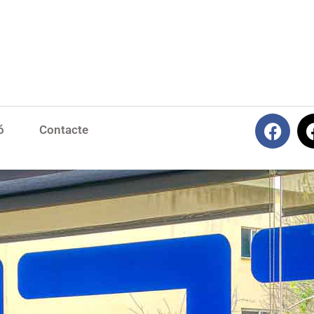
ó
Contacte