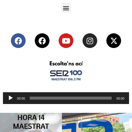
Reproductor
00:00
00:00
de
audio