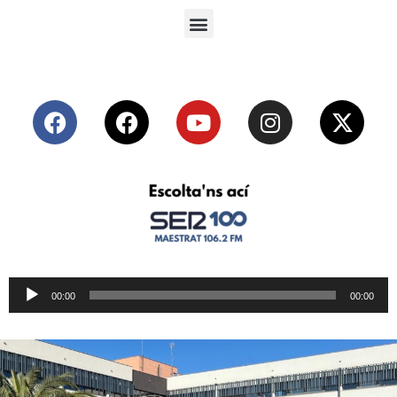
Reproductor
00:00
00:00
de
audio