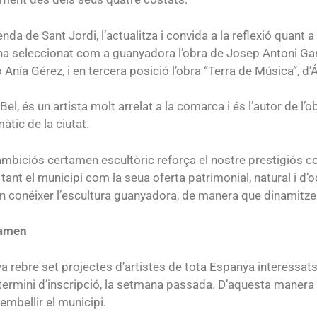
genda de Sant Jordi, l’actualitza i convida a la reflexió quant a
at ha seleccionat com a guanyadora l’obra de Josep Antoni Ga
 Anía Gérez, i en tercera posició l’obra “Terra de Música”, d’Á
el, és un artista molt arrelat a la comarca i és l’autor de l
àtic de la ciutat.
mbiciós certamen escultòric reforça el nostre prestigiós co
tant el municipi com la seua oferta patrimonial, natural i d
n conéixer l’escultura guanyadora, de manera que dinamitzen l
tamen
a rebre set projectes d’artistes de tota Espanya interessats
termini d’inscripció, la setmana passada. D’aquesta manera e
embellir el municipi.