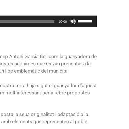
Utiliza
00:00
las
teclas
de
flecha
arriba/abajo
e Josep Antoni Garcia Bel, com la guanyadora de
para
opostes anònimes que es van presentar a la
aumentar
n un lloc emblemàtic del municipi.
o
disminuir
nostra terra haja sigut el guanyador d’aquest
el
lam molt interessant per a rebre propostes
volumen.
osta la seua originalitat i adaptació a la
i, amb elements que representen al poble.