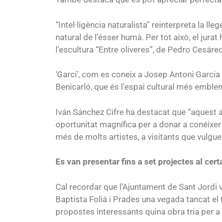
“Intel·ligència naturalista” reinterpreta la lle
natural de l’ésser humà. Per tot això, el jur
l’escultura “Entre oliveres”, de Pedro Cesáreo
‘Garci’, com es coneix a Josep Antoni Garcia B
Benicarló, que és l’espai cultural més emblem
Iván Sánchez Cifre ha destacat que “aquest a
oportunitat magnífica per a donar a conéixer 
més de molts artistes, a visitants que vulgue
Es van presentar fins a set projectes al cer
Cal recordar que l’Ajuntament de Sant Jordi v
Baptista Foliá i Prades una vegada tancat el 
propostes interessants quina obra tria per a 