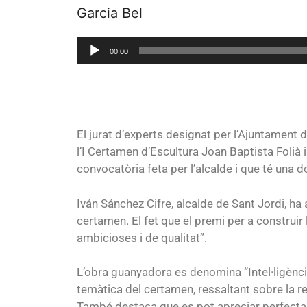
Garcia Bel
Reproductor
00:00
de
audio
El jurat d’experts designat per l’Ajuntament d
l’I Certamen d’Escultura Joan Baptista Folià
convocatòria feta per l’alcalde i que té una d
Iván Sánchez Cifre, alcalde de Sant Jordi, ha
certamen. El fet que el premi per a construi
ambicioses i de qualitat”.
L’obra guanyadora es denomina “Intel·ligència
temàtica del certamen, ressaltant sobre la r
També destaca que es pot apreciar perfecta