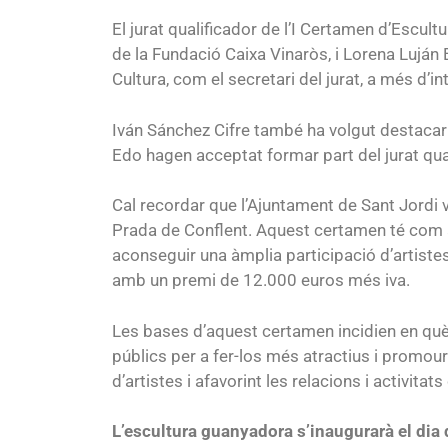
El jurat qualificador de l’I Certamen d’Escul
de la Fundació Caixa Vinaròs, i Lorena Luján 
Cultura, com el secretari del jurat, a més d’i
Iván Sánchez Cifre també ha volgut destacar
Edo hagen acceptat formar part del jurat qual
Cal recordar que l’Ajuntament de Sant Jordi v
Prada de Conflent. Aquest certamen té com a o
aconseguir una àmplia participació d’artistes
amb un premi de 12.000 euros més iva.
Les bases d’aquest certamen incidien en què, 
públics per a fer-los més atractius i promour
d’artistes i afavorint les relacions i activitats
L’escultura guanyadora s’inaugurarà el dia 