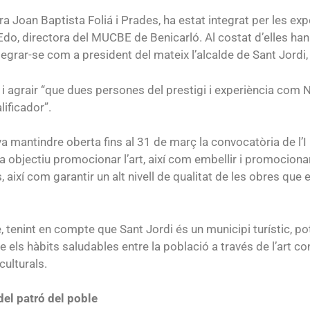
tura Joan Baptista Foliá i Prades, ha estat integrat per les 
Edo, directora del MUCBE de Benicarló. Al costat d’elles han
ntegrar-se com a president del mateix l’alcalde de Sant Jordi,
 i agrair “que dues persones del prestigi i experiència com
ificador”.
a mantindre oberta fins al 31 de març la convocatòria de l’I
bjectiu promocionar l’art, així com embellir i promocionar e
, així com garantir un alt nivell de qualitat de les obres qu
tenint en compte que Sant Jordi és un municipi turístic, pot
e els hàbits saludables entre la població a través de l’art c
 culturals.
del patró del poble