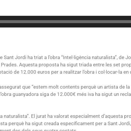
e Sant Jordi ha triat a l’obra “Intel·ligència naturalista”, d
 i Prades. Aquesta proposta ha sigut triada entre les set pr
otació de 12.000 euros per a realitzar l’obra i col·locar-la e
 assegurat que “estem molt contents perquè un artista de la 
r l’obra guanyadora siga de 12.000€ més iva ha sigut un rec
 naturalista”. El jurat ha valorat especialment d’aquesta prop
esta perquè ha sigut creada específicament per a Sant Jord
ment des dels seus quatre costats.