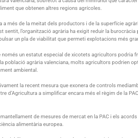
tura valenciana, sobretot a causa del minifundi que caracteri
ment que obtenen altres regions agrícoles.
a a més de la meitat dels productors i de la superfície ag
est sentit, l’organització agrària ha exigit reduir la burocràci
ulsar un pla de viabilitat que permeti explotacions més gran
 només un estatut especial de xicotets agricultors podria f
 la població agrària valenciana, molts agricultors podrien o
rament ambiental.
itivament la recent mesura que exonera de controls mediamb
stre d’Agricultura a simplificar encara més el règim de la P
esmantellament de mesures de mercat en la PAC i els acord
ficiència alimentària europea.