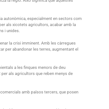
tza la regió. Això significa que aquestes
rària autonòmica, especialment en sectors com
a per als xicotets agricultors, acabar amb la
s i unides.
renar la crisi imminent. Amb les càrregues
ptar per abandonar les terres, augmentant el
ientals a les finques menors de deu
AC per als agricultors que reben menys de
s comercials amb països tercers, que posen