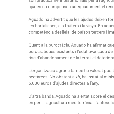
són pràcticament testimonials per a l’agricul
ajudes no compensen adequadament el rendi
Aguado ha advertit que les ajudes deixen for
les hortalisses, els fruiters i la vinya. En aqu
competència deslleial de països tercers i imp
Quant a la burocràcia, Aguado ha afirmat que
burocràtiques existents i l’edat avançada de
risc d’abandonament de la terra i el deterio
L’organització agrària també ha valorat pos
hectàrees. No obstant això, ha instat al mini
5.000 euros d’ajudes directes a l’any.
D’altra banda, Aguado ha alertat sobre el d
en perill l’agricultura mediterrània i l’autosu